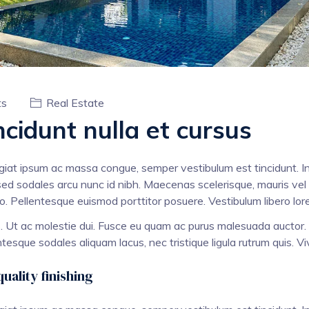
ts
Real Estate
ncidunt nulla et cursus
ugiat ipsum ac massa congue, semper vestibulum est tincidunt. I
sed sodales arcu nunc id nibh. Maecenas scelerisque, mauris vel ve
io. Pellentesque euismod porttitor posuere. Vestibulum libero lor
s. Ut ac molestie dui. Fusce eu quam ac purus malesuada auctor.
tesque sodales aliquam lacus, nec tristique ligula rutrum quis.
uality finishing