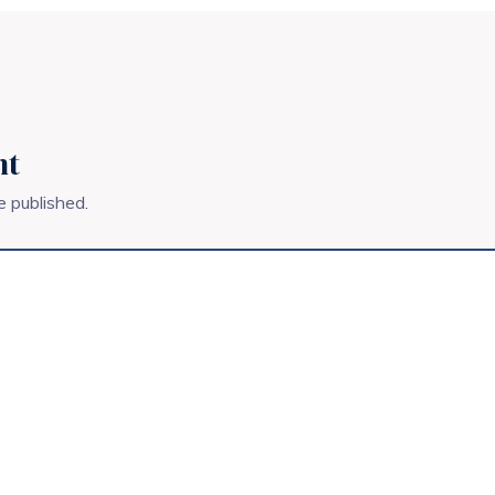
nt
e published.