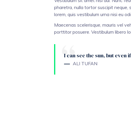
Vestibulum sit amet nisl dui. Nunc fe
pharetra, nulla tortor suscipit neque, 
lorem, quis vestibulum urna nisi eu odi
Maecenas scelerisque, mauris vel vehic
porttitor posuere. Vestibulum libero lo
I can see the sun, but even i
ALI TUFAN