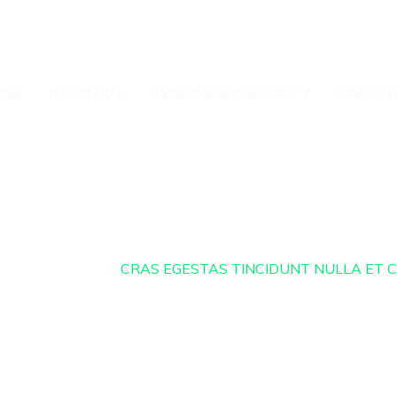
kas@guptaproperties.org
275 Virbhadra Ro
OME
ABOUT US
AVAILABLE PROPERTY
GALLER
REAL ESTATE
CRAS EGESTAS TINCIDUNT NULLA ET 