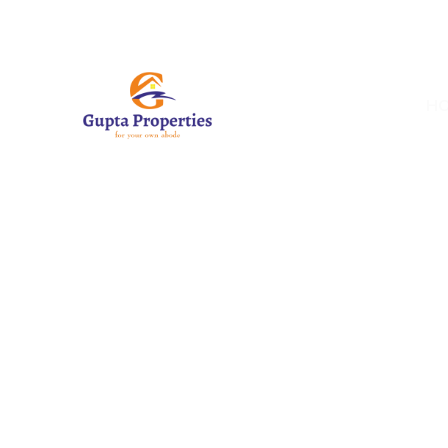
+91 - 9997091523
vi
H
HOME