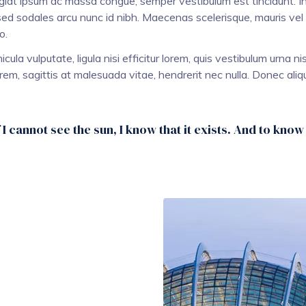
ugiat ipsum ac massa congue, semper vestibulum est tincidunt. I
sed sodales arcu nunc id nibh. Maecenas scelerisque, mauris vel ve
o.
ula vulputate, ligula nisi efficitur lorem, quis vestibulum urna n
rem, sagittis at malesuada vitae, hendrerit nec nulla. Donec aliqu
f I cannot see the sun, I know that it exists. And to know 