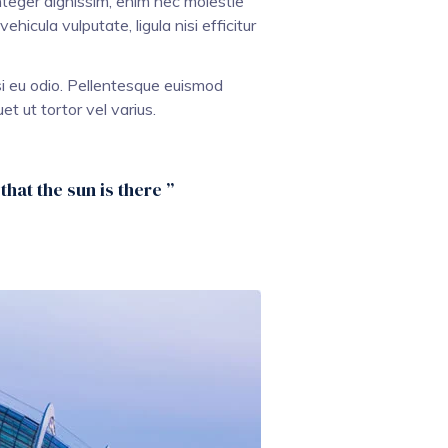
nteger dignissim, enim nec molestie
hicula vulputate, ligula nisi efficitur
isi eu odio. Pellentesque euismod
et ut tortor vel varius.
that the sun is there ”